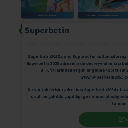
Superbetin
Superbetin2053.com, Superbetin kullanıcıları için
Superbetin 2053 adresinin de devreye alınması b
BTK tarafından erişim engeline tabi tutulmu
www.Superbetin2053.com
Bir sonraki erişim adresinin Superbetin2054 olac
sıralı bir şekilde yapıldığı göz önüne alındığınd
tahmin 
S