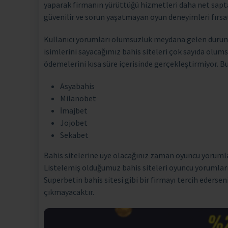
yaparak firmanın yürüttüğü hizmetleri daha net sapta
güvenilir ve sorun yaşatmayan oyun deneyimleri fırsat
Kullanıcı yorumları olumsuzluk meydana gelen durumla
isimlerini sayacağımız bahis siteleri çok sayıda olum
ödemelerini kısa süre içerisinde gerçekleştirmiyor. Bun
Asyabahis
Milanobet
İmajbet
Jojobet
Sekabet
Bahis sitelerine üye olacağınız zaman oyuncu yorumlar
Listelemiş olduğumuz bahis siteleri oyuncu yorumlar
Superbetin bahis sitesi gibi bir firmayı tercih ederse
çıkmayacaktır.