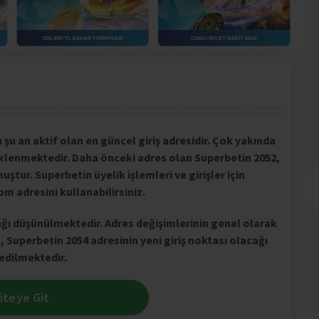
 şu an aktif olan en güncel giriş adresidir. Çok yakında
eklenmektedir. Daha önceki adres olan Superbetin 2052,
ştur. Superbetin üyelik işlemleri ve girişler için
 adresini kullanabilirsiniz.
ağı düşünülmektedir. Adres değişimlerinin genel olarak
a, Superbetin 2054 adresinin yeni giriş noktası olacağı
edilmektedir.
iteye Git