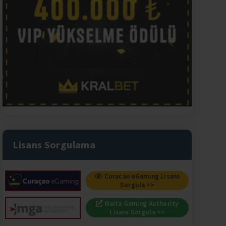
Lisans Sorgulama
Curacao eGaming Lisans
Sorgula >>
Malta Gaming Authority
Lisans Sorgula >>