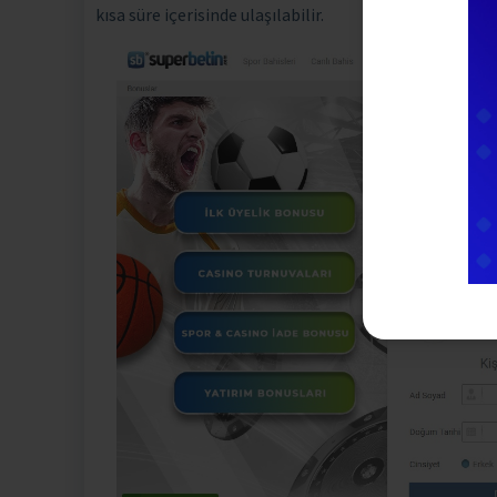
kısa süre içerisinde ulaşılabilir.