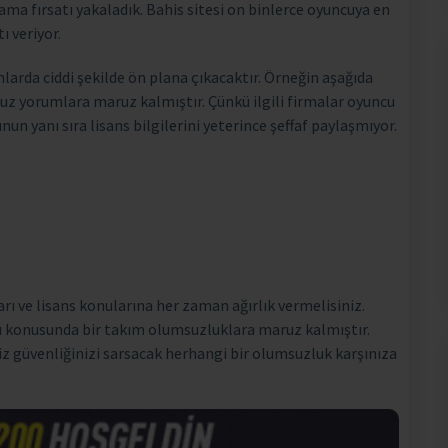
ma fırsatı yakaladık. Bahis sitesi on binlerce oyuncuya en
ı veriyor.
rda ciddi şekilde ön plana çıkacaktır. Örneğin aşağıda
suz yorumlara maruz kalmıştır. Çünkü ilgili firmalar oyuncu
un yanı sıra lisans bilgilerini yeterince şeffaf paylaşmıyor.
ı ve lisans konularına her zaman ağırlık vermelisiniz.
ı konusunda bir takım olumsuzluklara maruz kalmıştır.
niz güvenliğinizi sarsacak herhangi bir olumsuzluk karşınıza