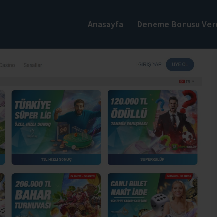
Anasayfa
Deneme Bonusu Vere