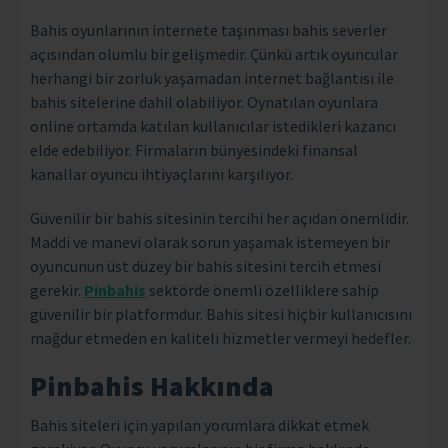
Bahis oyunlarının internete taşınması bahis severler
açısından olumlu bir gelişmedir. Çünkü artık oyuncular
herhangi bir zorluk yaşamadan internet bağlantısı ile
bahis sitelerine dahil olabiliyor. Oynatılan oyunlara
online ortamda katılan kullanıcılar istedikleri kazancı
elde edebiliyor. Firmaların bünyesindeki finansal
kanallar oyuncu ihtiyaçlarını karşılıyor.
Güvenilir bir bahis sitesinin tercihi her açıdan önemlidir.
Maddi ve manevi olarak sorun yaşamak istemeyen bir
oyuncunun üst düzey bir bahis sitesini tercih etmesi
gerekir.
Pinbahis
sektörde önemli özelliklere sahip
güvenilir bir platformdur. Bahis sitesi hiçbir kullanıcısını
mağdur etmeden en kaliteli hizmetler vermeyi hedefler.
Pinbahis Hakkında
Bahis siteleri için yapılan yorumlara dikkat etmek