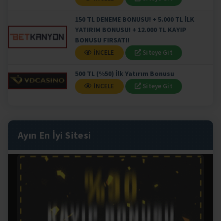
150 TL DENEME BONUSU! + 5.000 TL İLK
YATIRIM BONUSU! + 12.000 TL KAYIP
BONUSU FIRSATI!
İNCELE
Siteye Git
500 TL (%50) İlk Yatırım Bonusu
İNCELE
Siteye Git
Ayın En İyi Sitesi