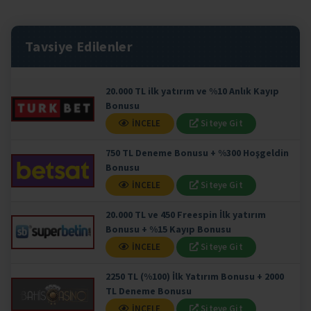
Tavsiye Edilenler
20.000 TL ilk yatırım ve %10 Anlık Kayıp
Bonusu
İNCELE
Siteye Git
750 TL Deneme Bonusu + %300 Hoşgeldin
Bonusu
İNCELE
Siteye Git
20.000 TL ve 450 Freespin İlk yatırım
Bonusu + %15 Kayıp Bonusu
İNCELE
Siteye Git
2250 TL (%100) İlk Yatırım Bonusu + 2000
TL Deneme Bonusu
İNCELE
Siteye Git