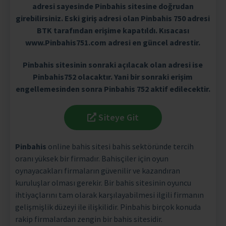
adresi sayesinde Pinbahis sitesine doğrudan
girebilirsiniz. Eski giriş adresi olan Pinbahis 750 adresi
BTK tarafından erişime kapatıldı. Kısacası
www.Pinbahis751.com adresi en güncel adrestir.
Pinbahis sitesinin sonraki açılacak olan adresi ise
Pinbahis752 olacaktır. Yani bir sonraki erişim
engellemesinden sonra Pinbahis 752 aktif edilecektir.
Siteye Git
Pinbahis
online bahis sitesi bahis sektöründe tercih
oranı yüksek bir firmadır. Bahisçiler için oyun
oynayacakları firmaların güvenilir ve kazandıran
kuruluşlar olması gerekir. Bir bahis sitesinin oyuncu
ihtiyaçlarını tam olarak karşılayabilmesi ilgili firmanın
gelişmişlik düzeyi ile ilişkilidir. Pinbahis birçok konuda
rakip firmalardan zengin bir bahis sitesidir.