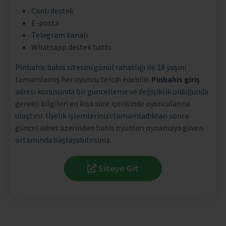
Canlı destek
E-posta
Telegram kanalı
Whatsapp destek hattı
Pinbahis bahis sitesini gönül rahatlığı ile 18 yaşını
tamamlamış her oyuncu tercih edebilir.
Pinbahis
giriş
adresi konusunda bir güncelleme ve değişiklik olduğunda
gerekli bilgileri en kısa süre içerisinde oyuncularına
ulaştırır. Üyelik işlemlerinizi tamamladıktan sonra
güncel adres üzerinden bahis oyunları oynamaya güven
ortamında başlayabilirsiniz.
Siteye Git