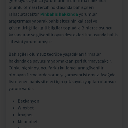
gerekiyor. Oyuncu yorumlarının bir firma hakkında
olumlu olması tercih noktasında bahisçileri
rahatlatacaktır.
Pinbahis hakkında
yorumlar
araştırması yaparak bahis sitesinin kalitesi ve
güvenilirliği ile ilgili bilgiler topladık. Binlerce oyuncu
kazandıran ve güvenilir oyun destekleri konusunda bahis
sitesini yorumlamıştır.
Bahisçiler olumsuz tecrübe yaşadıkları firmalar
hakkında da paylaşım yapmaktan geri durmayacaktır.
Çünkü hiçbir oyuncu farklı kullanıcıların güvenilir
olmayan firmalarda sorun yaşamasını istemez. Aşağıda
listelenen bahis siteleri için çok sayıda yapılan olumsuz
yorum vardır.
Betkanyon
Winxbet
İmajbet
Milanobet