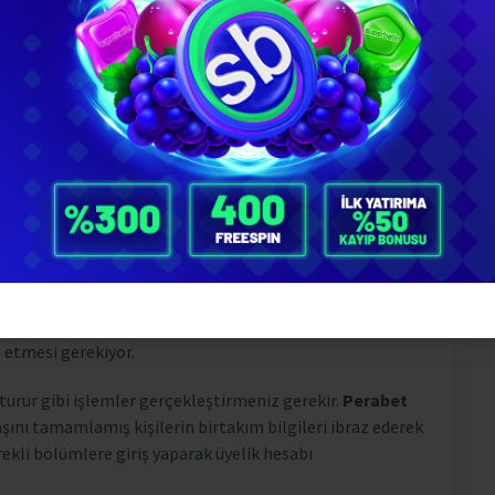
un olarak kullanılan bir sosyal medya platformudur. Çünkü
paylaşımlar bahis severlere aktarılır. Üyeler adres bilgisi
r.
r kaynaklardan temin edilmesi de önemlidir. Firma adına
 bir internet adresine yönlendirebilir. Bu doğrultuda da
ık sağlayan firmalarda hesap oluşturmalısınız.
Perabet
meyecek şekilde belirlediği prosedürlerle tamamlanır. 18
hakkı vardır. Ancak üyelik işlemleri sırasında yaş
t etmesi gerekiyor.
şturur gibi işlemler gerçekleştirmeniz gerekir.
Perabet
yaşını tamamlamış kişilerin birtakım bilgileri ibraz ederek
erekli bölümlere giriş yaparak üyelik hesabı