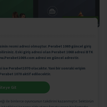
sinin resmi adresi olmuştur. Perabet 1069 güncel giriş
lirsiniz. Eski giriş adresi olan Perabet 1068 adresi BTK
www.Perabet1069.com adresi en güncel adrestir.
i ise Perabet1070 olacaktır. Yani bir sonraki erişim
erabet 1070 aktif edilecektir.
iteye Git
teği ile binlerce oyuncunun takdirini kazanmıştır. Sektörün
istedikleri kazancı elde etme fırsatı veren bir firmadır.