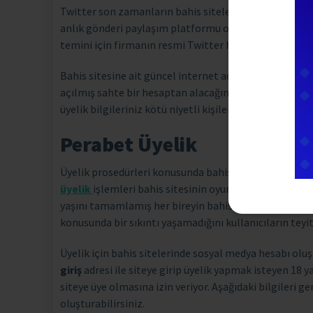
Twitter son zamanların bahis siteleri tarafından yoğ
anlık gönderi paylaşım platformu olan Twitter ile tüm 
temini için firmanın resmi Twitter hesabını takip ede
Bahis sitesine ait güncel internet adresinin güvenili
açılmış sahte bir hesaptan alacağınız bilgi sizi yanlış
üyelik bilgileriniz kötü niyetli kişilerin eline geçebilir.
Perabet Üyelik
Üyelik prosedürleri konusunda bahis severlere kolayl
üyelik
işlemleri bahis sitesinin oyuncuları mağdur et
yaşını tamamlamış her bireyin bahis sitesine üye olma 
konusunda bir sıkıntı yaşamadığını kullanıcıların teyi
Üyelik için bahis sitelerinde sosyal medya hesabı olu
giriş
adresi ile siteye girip üyelik yapmak isteyen 18 
siteye üye olmasına izin veriyor. Aşağıdaki bilgileri g
oluşturabilirsiniz.