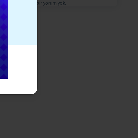
Görüntülenecek bir yorum yok.