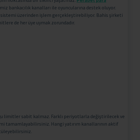
işim noktasında bir sıkıntı yaşatmaz.
Perabet para
imiz bankacılık kanalları ile oyuncularına destek oluyor.
 sistemi üzerinden işlem gerçekleştirebiliyor. Bahis şirketi
itlere de her üye uymak zorundadır.
u limitler sabit kalmaz. Farklı periyotlarla değiştirilecek ve
emi tamamlayabilirsiniz. Hangi yatırım kanallarının aktif
üleyebilirsiniz.