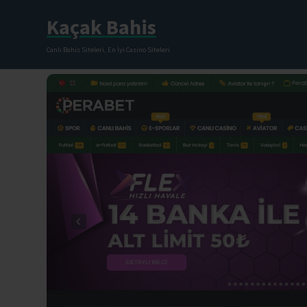
İçeriğe
Kaçak Bahis
geç
Canlı Bahis Siteleri, En İyi Casino Siteleri