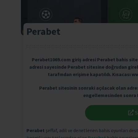
Perabet
Perabet1069.com giriş adresi Perabet bahis site
adresi sayesinde Perabet sitesine doğrudan girebi
tarafından erişime kapatıldı. Kısacası 
Perabet sitesinin sonraki açılacak olan adres
engellemesinden sonra P
S
Perabet
şeffaf, adil ve denetlenen bahis oyunları des
önemli yapı taşlarından olan
Perabet
bahis severlere 