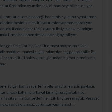
ranlar üzerinden oyun desteği almanıza yardımcı oluyor.
ullanıcıların tercih edeceği her bahis oyununu oynatamaz.
elerinin kesinlikle belirli yatırımlar yapması gerekiyor.
ni aktif ederek her türlü oyuncu ihtiyacını karşıladığını
sunda firma beklenen destekleri sağlayabiliyor.
dan çok firmaların güvenilir olması noktasına dikkat
inde maddi ve manevi çeşitli sıkıntılar baş gösterebilir. Bu
netlenen kaliteli bahis kuruluşlarından hizmet almalısınız.
maz.
eri diğer bahis severlerin bilgi alabilmesi için paylaşır.
ar birçok kullanıcıyı hayal kırıklığına uğratabiliyor.
is sitesinin faaliyetleri ile ilgili bilgilere ulaştık. Perabet
ri noktasında olumsuz yorumlar yapmamıştır.