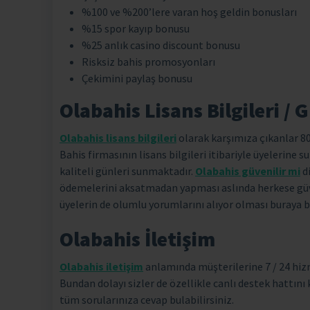
%100 ve %200’lere varan hoş geldin bonusları
%15 spor kayıp bonusu
%25 anlık casino discount bonusu
Risksiz bahis promosyonları
Çekimini paylaş bonusu
Olabahis Lisans Bilgileri / 
Olabahis lisans bilgileri
olarak karşımıza çıkanlar 804
Bahis firmasının lisans bilgileri itibariyle üyelerine 
kaliteli günleri sunmaktadır.
Olabahis güvenilir mi
d
ödemelerini aksatmadan yapması aslında herkese gü
üyelerin de olumlu yorumlarını alıyor olması buraya b
Olabahis İletişim
Olabahis iletişim
anlamında müşterilerine 7 / 24 hizmet
Bundan dolayı sizler de özellikle canlı destek hattını
tüm sorularınıza cevap bulabilirsiniz.