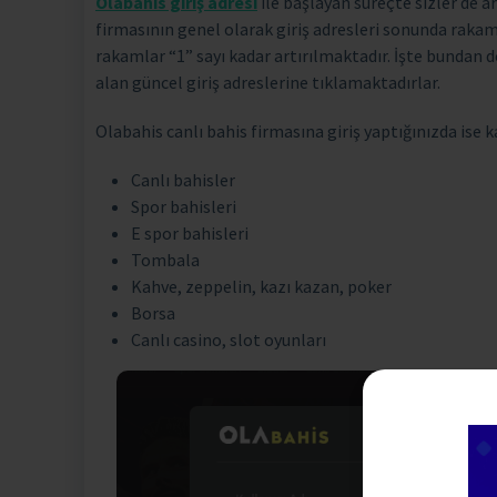
Olabahis giriş adresi
ile başlayan süreçte sizler de ar
firmasının genel olarak giriş adresleri sonunda rakaml
rakamlar “1” sayı kadar artırılmaktadır. İşte bundan 
alan güncel giriş adreslerine tıklamaktadırlar.
Olabahis canlı bahis firmasına giriş yaptığınızda ise 
Canlı bahisler
Spor bahisleri
E spor bahisleri
Tombala
Kahve, zeppelin, kazı kazan, poker
Borsa
Canlı casino, slot oyunları