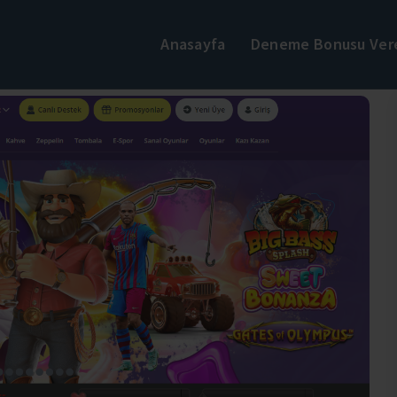
Anasayfa
Deneme Bonusu Vere