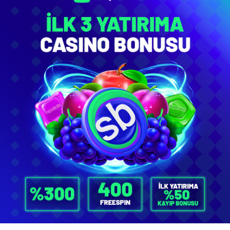
 sizler de bu sitede yerinizi alabilirsiniz. Firmaya üye
z bir şeydir. Bu durumda sizler de hemen siteye üye olabilir
iniz. Olabahis kayıt işlemlerini şu şekilde yapabilirsiniz: