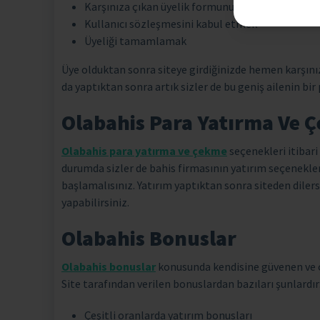
Karşınıza çıkan üyelik formunu doldurmak
Kullanıcı sözleşmesini kabul etmek
Üyeliği tamamlamak
Üye olduktan sonra siteye girdiğinizde hemen karşını
da yaptıktan sonra artık sizler de bu geniş ailenin bir 
Olabahis Para Yatırma Ve 
Olabahis para yatırma ve çekme
seçenekleri itibar
durumda sizler de bahis firmasının yatırım seçenekl
başlamalısınız. Yatırım yaptıktan sonra siteden dilers
yapabilirsiniz.
Olabahis Bonuslar
Olabahis bonuslar
konusunda kendisine güvenen ve çe
Site tarafından verilen bonuslardan bazıları şunlardır
Çeşitli oranlarda yatırım bonusları