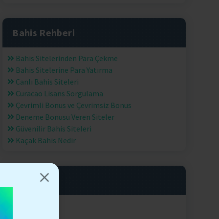
Bahis Rehberi
Bahis Sitelerinden Para Çekme
Bahis Sitelerine Para Yatırma
Canlı Bahis Siteleri
Curacao Lisans Sorgulama
Çevrimli Bonus ve Çevrimsiz Bonus
Deneme Bonusu Veren Siteler
Güvenilir Bahis Siteleri
Kaçak Bahis Nedir
Arama Yap
Ara