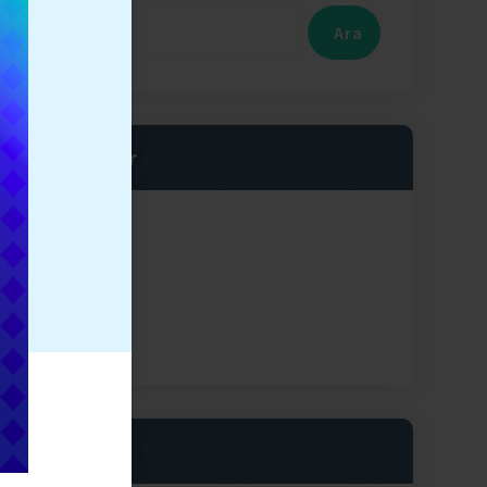
Ara
Son Yazılar
Betloto
Wbahis
Bycasino
Starzbet
Betsat
Yorumlar