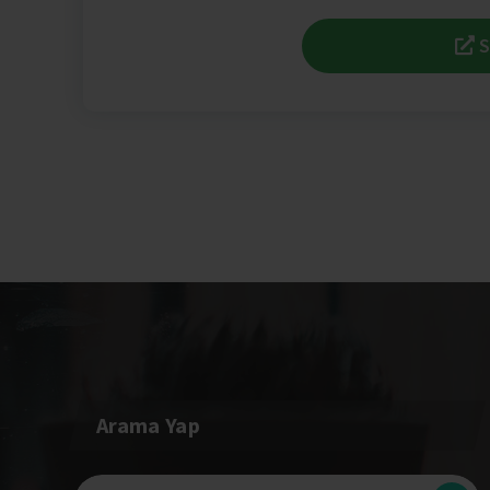
S
Arama Yap
Arama: