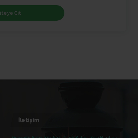
iteye Git
İletişim
Güvenilir Bahis Siteleri
-
Canlı Bahis
-
Site Haritası