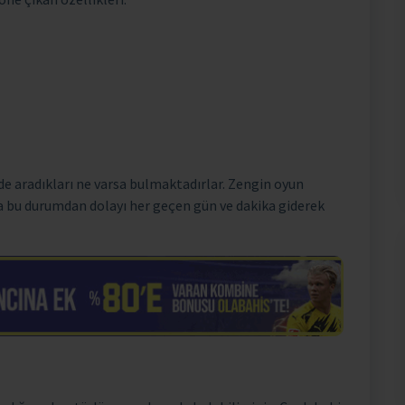
ede aradıkları ne varsa bulmaktadırlar. Zengin oyun
da bu durumdan dolayı her geçen gün ve dakika giderek