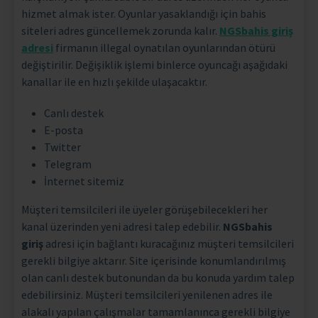
hizmet almak ister. Oyunlar yasaklandığı için bahis
siteleri adres güncellemek zorunda kalır.
NGSbahis giriş
adresi
firmanın illegal oynatılan oyunlarından ötürü
değiştirilir. Değişiklik işlemi binlerce oyuncağı aşağıdaki
kanallar ile en hızlı şekilde ulaşacaktır.
Canlı destek
E-posta
Twitter
Telegram
İnternet sitemiz
Müşteri temsilcileri ile üyeler görüşebilecekleri her
kanal üzerinden yeni adresi talep edebilir.
NGSbahis
giriş
adresi için bağlantı kuracağınız müşteri temsilcileri
gerekli bilgiye aktarır. Site içerisinde konumlandırılmış
olan canlı destek butonundan da bu konuda yardım talep
edebilirsiniz. Müşteri temsilcileri yenilenen adres ile
alakalı yapılan çalışmalar tamamlanınca gerekli bilgiye