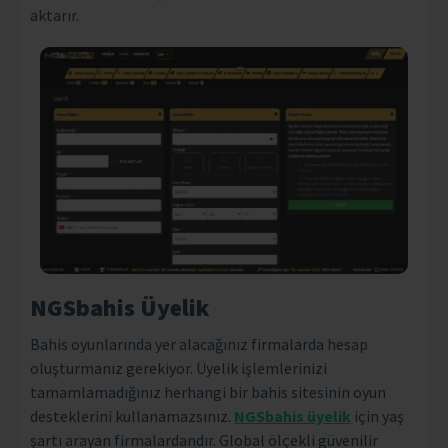
aktarır.
NGSbahis Üyelik
Bahis oyunlarında yer alacağınız firmalarda hesap
oluşturmanız gerekiyor. Üyelik işlemlerinizi
tamamlamadığınız herhangi bir bahis sitesinin oyun
desteklerini kullanamazsınız.
NGSbahis üyelik
için yaş
şartı arayan firmalardandır. Global ölçekli güvenilir