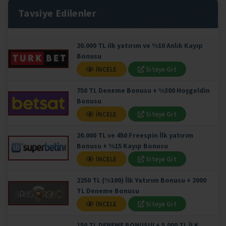
Tavsiye Edilenler
20.000 TL ilk yatırım ve %10 Anlık Kayıp
Bonusu
İNCELE
Siteye Git
750 TL Deneme Bonusu + %300 Hoşgeldin
Bonusu
İNCELE
Siteye Git
20.000 TL ve 450 Freespin İlk yatırım
Bonusu + %15 Kayıp Bonusu
İNCELE
Siteye Git
2250 TL (%100) İlk Yatırım Bonusu + 2000
TL Deneme Bonusu
İNCELE
Siteye Git
150 TL DENEME BONUSU! + 5.000 TL İLK