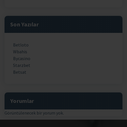
Son Yazılar
Betloto
Wbahis
Bycasino
Starzbet
Betsat
Yorumlar
Görüntülenecek bir yorum yok.