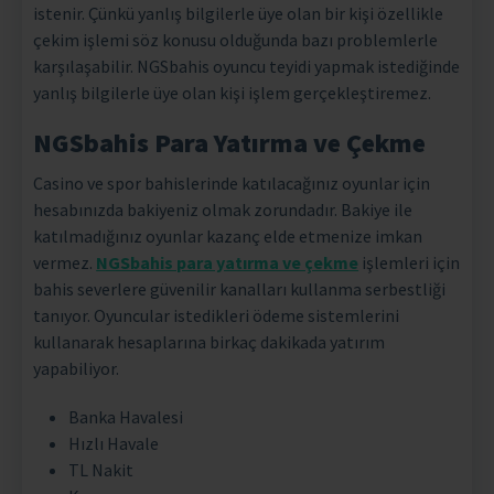
istenir. Çünkü yanlış bilgilerle üye olan bir kişi özellikle
çekim işlemi söz konusu olduğunda bazı problemlerle
karşılaşabilir. NGSbahis oyuncu teyidi yapmak istediğinde
yanlış bilgilerle üye olan kişi işlem gerçekleştiremez.
NGSbahis Para Yatırma ve Çekme
Casino ve spor bahislerinde katılacağınız oyunlar için
hesabınızda bakiyeniz olmak zorundadır. Bakiye ile
katılmadığınız oyunlar kazanç elde etmenize imkan
vermez.
NGSbahis para yatırma ve çekme
işlemleri için
bahis severlere güvenilir kanalları kullanma serbestliği
tanıyor. Oyuncular istedikleri ödeme sistemlerini
kullanarak hesaplarına birkaç dakikada yatırım
yapabiliyor.
Banka Havalesi
Hızlı Havale
TL Nakit