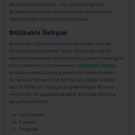
durmanızı tavsiye edilir. Tüm uyarılara rağmen
gelişigüzel bir bahis sitesinde hesap açan bilinçsiz
oyuncu maddi ve manevi sorunlar yaşar.
NGSbahis İletişim
Müşteri desteği bahis firmaları tarafından mutlak
suretle önemsenmelidir. Güçlü müşteri desteği ile
oyuncularına hizmet verebilen bahis siteleri herhangi bir
sorun yaşamanızı istemeyecektir.
NGSbahis
iletişim
kanalları önemli ölçüde güvenilir bir bahis sitesidir.
Kullanıcılar firmanın iletişim kanallarından aldıkları
destek ile her an ihtiyaçlarını giderebiliyor. Müşteri
temsilcileri ile aşağıdaki kanallar dahilinde görüşme
gerçekleştirilebilir.
Canlı destek
E-posta
Telegram