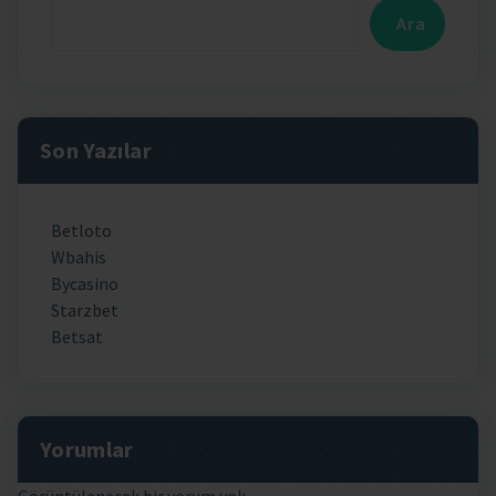
Ara
Son Yazılar
Betloto
Wbahis
Bycasino
Starzbet
Betsat
Yorumlar