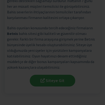
gerekli destekleri sağlamayı sürdürür. Haftanın 7 günü
her an müsait müşteri temsilcisi ile görüşebilirsiniz.
Bahis severlerin ihtiyaçlarının temsilciler tarafından
karşılanması firmanın kalitesini ortaya çıkarıyor.
Bahis oyunları konusunda tercih edeceğiniz firmaların
Betnis
bahis sitesi gibi kaliteli ve güvenilir olması
gerekir. Farklı bir firma arayışına girişmek yerine Betnis
bünyesinde üyelik hesabı oluşturabilirsiniz. Siteye üye
olduğunuzda yeni üyeler için yürütülen kampanyalara
katılabilirsiniz. Oyun hayatınızı devam ettirdiğiniz
müddetçe de diğer bonus kampanyaları kapsamında da
yüksek kazançlara ulaşabilirsiniz.
Siteye Git