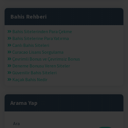
Bahis Rehberi
Bahis Sitelerinden Para Çekme
Bahis Sitelerine Para Yatırma
Canlı Bahis Siteleri
Curacao Lisans Sorgulama
Çevrimli Bonus ve Çevrimsiz Bonus
Deneme Bonusu Veren Siteler
Güvenilir Bahis Siteleri
Kaçak Bahis Nedir
Arama Yap
Ara