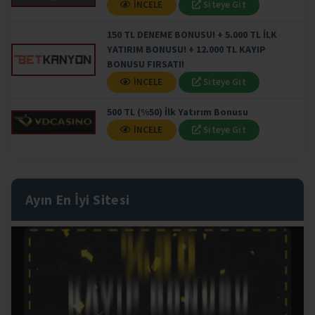
İNCELE
Siteye Git
150 TL DENEME BONUSU! + 5.000 TL İLK
YATIRIM BONUSU! + 12.000 TL KAYIP
BONUSU FIRSATI!
İNCELE
Siteye Git
500 TL (%50) İlk Yatırım Bonusu
İNCELE
Siteye Git
Ayın En İyi Sitesi