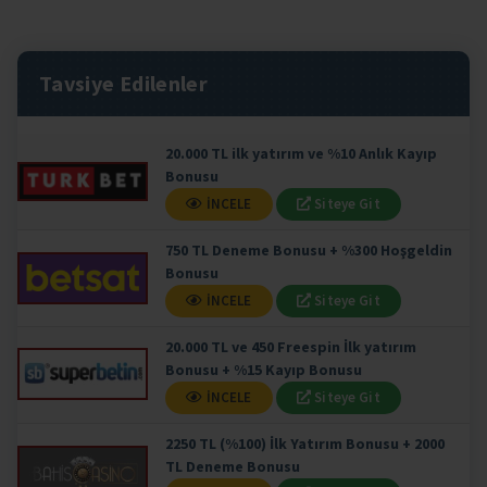
Tavsiye Edilenler
20.000 TL ilk yatırım ve %10 Anlık Kayıp
Bonusu
İNCELE
Siteye Git
750 TL Deneme Bonusu + %300 Hoşgeldin
Bonusu
İNCELE
Siteye Git
20.000 TL ve 450 Freespin İlk yatırım
Bonusu + %15 Kayıp Bonusu
İNCELE
Siteye Git
2250 TL (%100) İlk Yatırım Bonusu + 2000
TL Deneme Bonusu