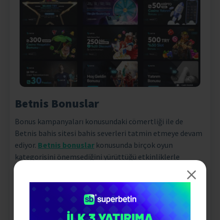
Betnis Bonuslar
Bonus kampanyaları konusundaki cömertliği ile de
Betnis bahis sitesi bahis severleri tatmin etmeye devam
ediyor.
Betnis bonuslar
konusunda birçok oyun
kategorisini önemsediğini yürüttüğü etkinliklerle
ispatlamıştır. Böylece üyeler kendilerinden bir parça
buldukları oyunları bonus kampanyaları için tercih eder.
Bahis sitesinin yürüttüğü aktif bonus kampanyaları
şunlardır: