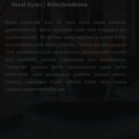
Yasal Uyarı / Bilinçlendirme
Bahis oynamak için 18 veya üzeri yaşta olmanız
gerekmektedir. Bahis oynamak ciddi mali kayıplara yol
açabilmektedir. Bu bilince sahip değilseniz lütfen bahis
ve casinodan uzak durun. Sitemiz, Türkiye dışında yaşayan
Türk vatandaşları için yasal hizmet yürüten bahis siteleri
için inceleme yazıları paylaşmak için kurulmuştur.
Türkiye'de yaşayan bahis oyuncularının yasal bahis
sitelerinde oyun oynamasını şiddetle tavsiye ederiz.
Sitemiz üzerinden hiçbir şekilde bahis veya casino
oyunları oynatılmamaktadır.