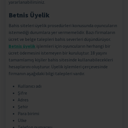
yararlanabilirsiniz.
Betnis Üyelik
Bahis siteleri üyelik prosedürleri konusunda oyuncuların
istemediği durumlara yer vermemelidir. Bazı firmaların
ücret ve belge talepleri bahis severleri düşündürüyor.
Betnis üyelik
işlemleri için oyuncuların herhangi bir
ücret ödemesini istemeyen bir kuruluştur. 18 yaşını
tamamlamış kişiler bahis sitesinde kullanabilecekleri
hesaplarını oluşturur. Üyelik işlemleri çerçevesinde
firmanın aşağıdaki bilgi talepleri vardır.
Kullanıcı adı
Şifre
Adres
Şehir
Para birimi
Ülke
Telefon numarası