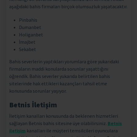
aşağıdaki bahis firmaları birçok olumsuzluk yaşatacaktır.
Pinbahis
Dumanbet
Holiganbet
İmajbet
Sekabet
Bahis severlerin yaptıkları yorumlara göre yukarıdaki
firmaların maddi konularda sorunlar yaşattığını
öğrendik. Bahis severler yukarıda belirtilen bahis
sitelerinde hak ettikleri kazançları tahsil etme
konusunda sorunlar yaşıyor.
Betnis İletişim
İletişim kanalları konusunda da beklenen hizmetleri
sağlayan Betnis bahis sitesine üye olabilirsiniz.
Betnis
iletişim
kanalları ile müşteri temsilcileri oyunculara