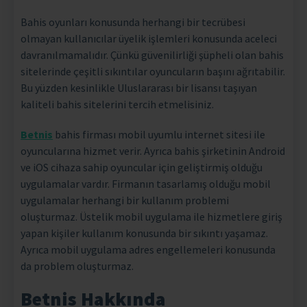
Bahis oyunları konusunda herhangi bir tecrübesi
olmayan kullanıcılar üyelik işlemleri konusunda aceleci
davranılmamalıdır. Çünkü güvenilirliği şüpheli olan bahis
sitelerinde çeşitli sıkıntılar oyuncuların başını ağrıtabilir.
Bu yüzden kesinlikle Uluslararası bir lisansı taşıyan
kaliteli bahis sitelerini tercih etmelisiniz.
Betnis
bahis firması mobil uyumlu internet sitesi ile
oyuncularına hizmet verir. Ayrıca bahis şirketinin Android
ve iOS cihaza sahip oyuncular için geliştirmiş olduğu
uygulamalar vardır. Firmanın tasarlamış olduğu mobil
uygulamalar herhangi bir kullanım problemi
oluşturmaz. Üstelik mobil uygulama ile hizmetlere giriş
yapan kişiler kullanım konusunda bir sıkıntı yaşamaz.
Ayrıca mobil uygulama adres engellemeleri konusunda
da problem oluşturmaz.
Betnis Hakkında