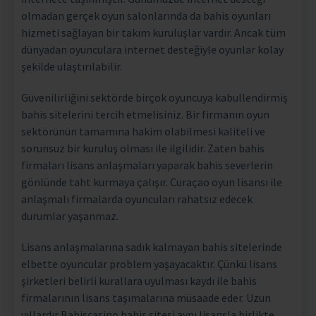
olmadan gerçek oyun salonlarında da bahis oyunları
hizmeti sağlayan bir takım kuruluşlar vardır. Ancak tüm
dünyadan oyunculara internet desteğiyle oyunlar kolay
şekilde ulaştırılabilir.
Güvenilirliğini sektörde birçok oyuncuya kabullendirmiş
bahis sitelerini tercih etmelisiniz. Bir firmanın oyun
sektörünün tamamına hakim olabilmesi kaliteli ve
sorunsuz bir kuruluş olması ile ilgilidir. Zaten bahis
firmaları lisans anlaşmaları yaparak bahis severlerin
gönlünde taht kurmaya çalışır. Curaçao oyun lisansı ile
anlaşmalı firmalarda oyuncuları rahatsız edecek
durumlar yaşanmaz.
Lisans anlaşmalarına sadık kalmayan bahis sitelerinde
elbette oyuncular problem yaşayacaktır. Çünkü lisans
şirketleri belirli kurallara uyulması kaydı ile bahis
firmalarının lisans taşımalarına müsaade eder. Uzun
yıllardır Bahiscasino bahis sitesi aynı lisansla birlikte