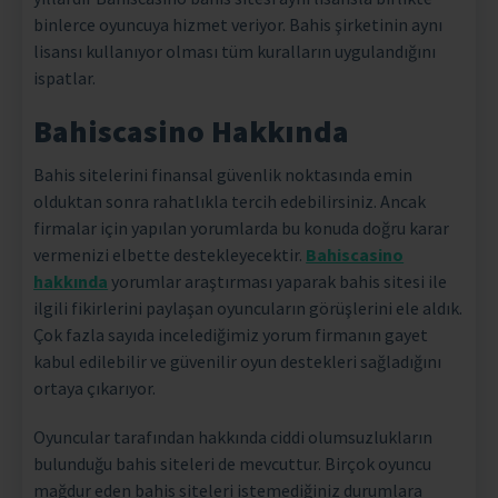
binlerce oyuncuya hizmet veriyor. Bahis şirketinin aynı
lisansı kullanıyor olması tüm kuralların uygulandığını
ispatlar.
Bahiscasino Hakkında
Bahis sitelerini finansal güvenlik noktasında emin
olduktan sonra rahatlıkla tercih edebilirsiniz. Ancak
firmalar için yapılan yorumlarda bu konuda doğru karar
vermenizi elbette destekleyecektir.
Bahiscasino
hakkında
yorumlar araştırması yaparak bahis sitesi ile
ilgili fikirlerini paylaşan oyuncuların görüşlerini ele aldık.
Çok fazla sayıda incelediğimiz yorum firmanın gayet
kabul edilebilir ve güvenilir oyun destekleri sağladığını
ortaya çıkarıyor.
Oyuncular tarafından hakkında ciddi olumsuzlukların
bulunduğu bahis siteleri de mevcuttur. Birçok oyuncu
mağdur eden bahis siteleri istemediğiniz durumlara