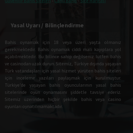
Güvenilir Bahis Siteleri
-
Canlı Bahis
-
Site Haritası
Yasal Uyarı / Bilinçlendirme
Bahis oynamak için 18 veya üzeri yaşta olmanız
gerekmektedir. Bahis oynamak ciddi mali kayıplara yol
açabilmektedir. Bu bilince sahip değilseniz lütfen bahis
ve casinodan uzak durun. Sitemiz, Türkiye dışında yaşayan
Türk vatandaşları için yasal hizmet yürüten bahis siteleri
için inceleme yazıları paylaşmak için kurulmuştur.
Türkiye'de yaşayan bahis oyuncularının yasal bahis
sitelerinde oyun oynamasını şiddetle tavsiye ederiz.
Sitemiz üzerinden hiçbir şekilde bahis veya casino
oyunları oynatılmamaktadır.