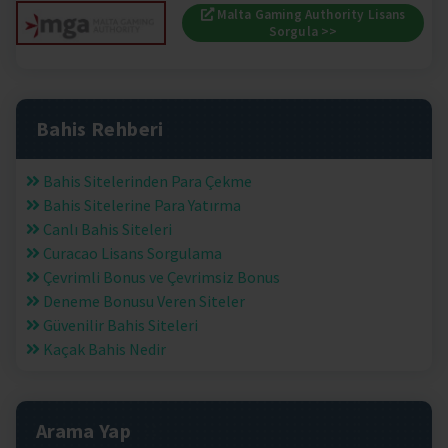
Malta Gaming Authority Lisans
Sorgula >>
Bahis Rehberi
Bahis Sitelerinden Para Çekme
Bahis Sitelerine Para Yatırma
Canlı Bahis Siteleri
Curacao Lisans Sorgulama
Çevrimli Bonus ve Çevrimsiz Bonus
Deneme Bonusu Veren Siteler
Güvenilir Bahis Siteleri
Kaçak Bahis Nedir
Arama Yap