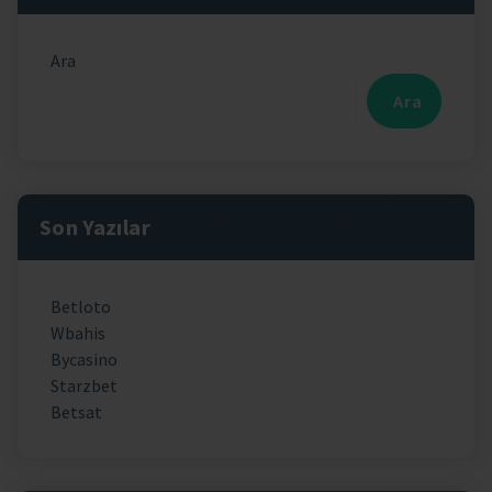
Ara
Ara
Son Yazılar
Betloto
Wbahis
Bycasino
Starzbet
Betsat