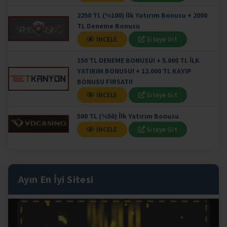
2250 TL (%100) İlk Yatırım Bonusu + 2000
TL Deneme Bonusu
İNCELE
Siteye Git
150 TL DENEME BONUSU! + 5.000 TL İLK
YATIRIM BONUSU! + 12.000 TL KAYIP
BONUSU FIRSATI!
İNCELE
Siteye Git
500 TL (%50) İlk Yatırım Bonusu
İNCELE
Siteye Git
Ayın En İyi Sitesi