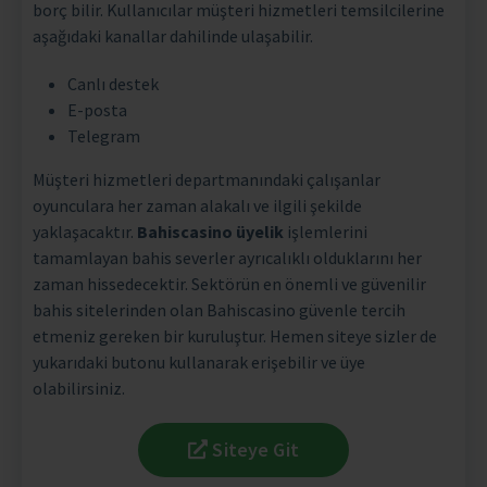
borç bilir. Kullanıcılar müşteri hizmetleri temsilcilerine
aşağıdaki kanallar dahilinde ulaşabilir.
Canlı destek
E-posta
Telegram
Müşteri hizmetleri departmanındaki çalışanlar
oyunculara her zaman alakalı ve ilgili şekilde
yaklaşacaktır.
Bahiscasino üyelik
işlemlerini
tamamlayan bahis severler ayrıcalıklı olduklarını her
zaman hissedecektir. Sektörün en önemli ve güvenilir
bahis sitelerinden olan Bahiscasino güvenle tercih
etmeniz gereken bir kuruluştur. Hemen siteye sizler de
yukarıdaki butonu kullanarak erişebilir ve üye
olabilirsiniz.
Siteye Git