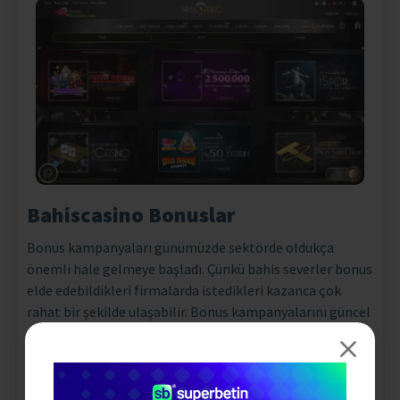
Bahiscasino Bonuslar
Bonus kampanyaları günümüzde sektörde oldukça
önemli hale gelmeye başladı. Çünkü bahis severler bonus
elde edebildikleri firmalarda istedikleri kazanca çok
rahat bir şekilde ulaşabilir. Bonus kampanyalarını güncel
tutan firmalara her oyuncu üye olmak isteyecektir.
Bahiscasino bonuslar
konusunda da birçok rakibinden
daha kazançlı ve üst düzey etkinlikler düzenleyen bir
bahis sitesidir. Bahis severler aşağıdaki bonus