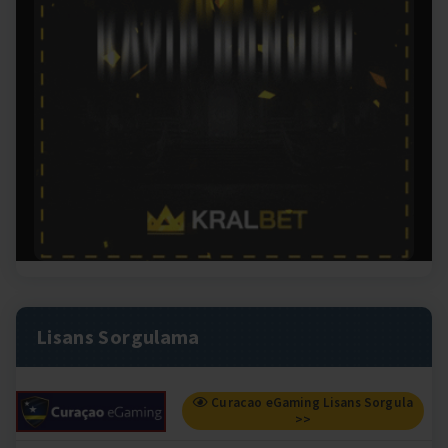
Lisans Sorgulama
Curacao eGaming Lisans Sorgula
>>