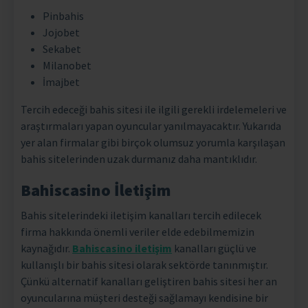
Pinbahis
Jojobet
Sekabet
Milanobet
İmajbet
Tercih edeceği bahis sitesi ile ilgili gerekli irdelemeleri ve
araştırmaları yapan oyuncular yanılmayacaktır. Yukarıda
yer alan firmalar gibi birçok olumsuz yorumla karşılaşan
bahis sitelerinden uzak durmanız daha mantıklıdır.
Bahiscasino İletişim
Bahis sitelerindeki iletişim kanalları tercih edilecek
firma hakkında önemli veriler elde edebilmemizin
kaynağıdır.
Bahiscasino iletişim
kanalları güçlü ve
kullanışlı bir bahis sitesi olarak sektörde tanınmıştır.
Çünkü alternatif kanalları geliştiren bahis sitesi her an
oyuncularına müşteri desteği sağlamayı kendisine bir