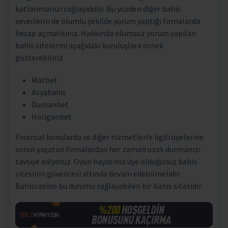
katlanmanızı sağlayabilir. Bu yüzden diğer bahis
severlerin de olumlu şekilde yorum yaptığı firmalarda
hesap açmalısınız. Hakkında olumsuz yorum yapılan
bahis sitelerini aşağıdaki kuruluşlara örnek
gösterebiliriz.
Matbet
Asyabahis
Dumanbet
Holiganbet
Finansal konularda ve diğer hizmetlerle ilgili üyelerine
sorun yaşatan firmalardan her zaman uzak durmanızı
tavsiye ediyoruz. Oyun hayatınız üye olduğunuz bahis
sitesinin güvencesi altında devam edebilmelidir.
Bahiscasino bu durumu sağlayabilen bir bahis sitesidir.