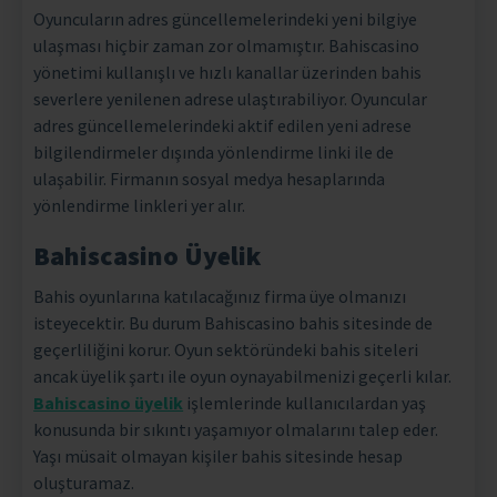
Oyuncuların adres güncellemelerindeki yeni bilgiye
ulaşması hiçbir zaman zor olmamıştır. Bahiscasino
yönetimi kullanışlı ve hızlı kanallar üzerinden bahis
severlere yenilenen adrese ulaştırabiliyor. Oyuncular
adres güncellemelerindeki aktif edilen yeni adrese
bilgilendirmeler dışında yönlendirme linki ile de
ulaşabilir. Firmanın sosyal medya hesaplarında
yönlendirme linkleri yer alır.
Bahiscasino Üyelik
Bahis oyunlarına katılacağınız firma üye olmanızı
isteyecektir. Bu durum Bahiscasino bahis sitesinde de
geçerliliğini korur. Oyun sektöründeki bahis siteleri
ancak üyelik şartı ile oyun oynayabilmenizi geçerli kılar.
Bahiscasino üyelik
işlemlerinde kullanıcılardan yaş
konusunda bir sıkıntı yaşamıyor olmalarını talep eder.
Yaşı müsait olmayan kişiler bahis sitesinde hesap
oluşturamaz.