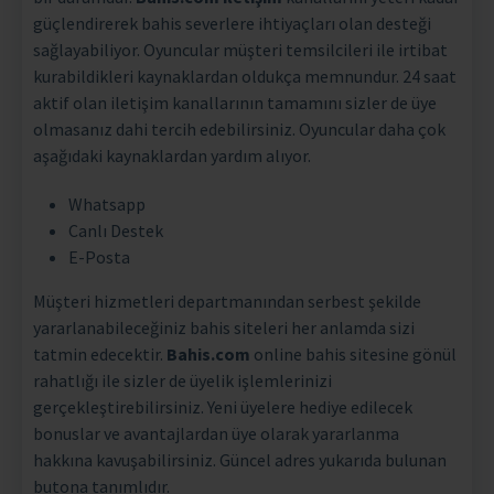
güçlendirerek bahis severlere ihtiyaçları olan desteği
sağlayabiliyor. Oyuncular müşteri temsilcileri ile irtibat
kurabildikleri kaynaklardan oldukça memnundur. 24 saat
aktif olan iletişim kanallarının tamamını sizler de üye
olmasanız dahi tercih edebilirsiniz. Oyuncular daha çok
aşağıdaki kaynaklardan yardım alıyor.
Whatsapp
Canlı Destek
E-Posta
Müşteri hizmetleri departmanından serbest şekilde
yararlanabileceğiniz bahis siteleri her anlamda sizi
tatmin edecektir.
Bahis.com
online bahis sitesine gönül
rahatlığı ile sizler de üyelik işlemlerinizi
gerçekleştirebilirsiniz. Yeni üyelere hediye edilecek
bonuslar ve avantajlardan üye olarak yararlanma
hakkına kavuşabilirsiniz. Güncel adres yukarıda bulunan
butona tanımlıdır.