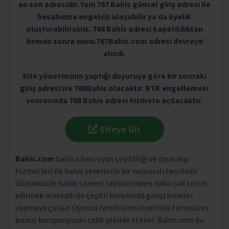
en son adresidir. Yani 767 Bahis güncel giriş adresi ile
hesabınıza engelsiz ulaşabilir ya da üyelik
oluşturabilirsiniz. 766 Bahis adresi kapatıldıktan
hemen sonra www.767Bahis.com adresi devreye
alındı.
Site yönetiminin yaptığı duyuruya göre bir sonraki
giriş adresi ise 768Bahis olacaktır. BTK engellemesi
sonrasında 768 Bahis adresi hizmete açılacaktır.
Siteye Git
Bahis.com
bahis sitesi oyun çeşitliliği ve oyun dışı
hizmetleri ile bahis severlerin bir numaralı tercihidir.
Günümüzde bahis siteleri rakiplerinden daha çok tercih
edilmek maksadı ile çeşitli konularda geliştirmeler
yapmaya çalışır. Oyuncu tercihlerini özellikle firmaların
bonus kampanyaları ciddi şekilde etkiler. Bahis.com bu