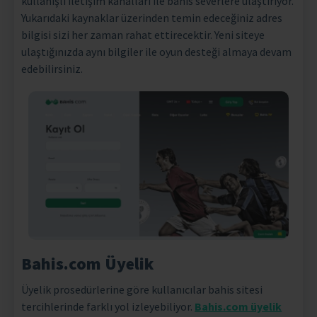
kullanışlı iletişim kanalları ile bahis severlere ulaştırıyor.
Yukarıdaki kaynaklar üzerinden temin edeceğiniz adres
bilgisi sizi her zaman rahat ettirecektir. Yeni siteye
ulaştığınızda aynı bilgiler ile oyun desteği almaya devam
edebilirsiniz.
Bahis.com Üyelik
Üyelik prosedürlerine göre kullanıcılar bahis sitesi
tercihlerinde farklı yol izleyebiliyor.
Bahis.com
üyelik