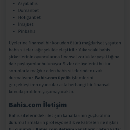
Asyabahis
Dumanbet
Holiganbet
İmajbet
Pinbahis
Üyelerine finansal bir konudan ötürü mağduriyet yaşatan
bahis siteleri ağır şekilde eleştirilir. Yukarıdaki bahis
şirketlerinin oyuncularına finansal zorluklar yaşattığına
dair paylaşımlar bulunuyor. Sizler de üyelerini bu tür
sorunlarla mağdur eden bahis sitelerinden uzak
durmalısınız.
Bahis.com
üyelik
işlemlerini
gerçekleştiren oyuncular asla herhangi bir finansal
konuda problem yaşamayacaktır.
Bahis.com İletişim
Bahis sitelerindeki iletişim kanallarının güçlü olma
durumu firmaların profesyonellik ve kaliteleri ile ilişkili
bir durumdur.
Bahis.com iletişim
kanallarını yeteri kadar