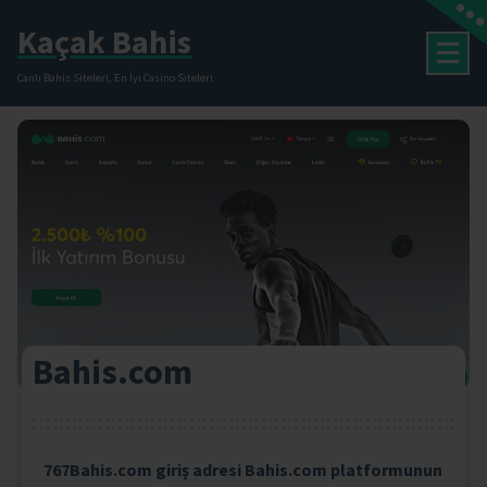
İçeriğe
Kaçak Bahis
geç
Canlı Bahis Siteleri, En İyi Casino Siteleri
Bahis.com
767Bahis.com giriş adresi Bahis.com platformunun