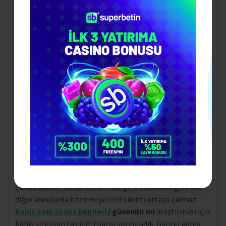
oyunların tamamını çevrim şartları için kullanabilmeyi
serbest bırakıyor. Şartları tamamlayan oyuncular
bonuslardan istedikleri gibi faydalanıyor.
2500 TL (%100) İlk Yatırım – Hoşgeldin Bonusu
50 TL Bedava Bahis / Freebet veya 50 Bedava Spin
%100 Çevrimsiz Yatırım Bonusu
%20 Çevrimsiz Yatırım Bonusu
%50 Ekstra Kayıp Bonusu
%50 Her Ay İlk Yatırım Bonusu
Bahis.com Lisans Bilgileri /
Güvenilir Mi?
Güvenilir bahis sitelerinin taşımış oldukları lisans
oyuncuların tercihlerini ciddi şekilde etkileyecektir.
Çünkü lisanslı bahis sitelerinde gerek finansal gerekse
diğer konularda istenmeyen bir sıkıntı ortaya çıkmaz.
Bahis.com lisans bilgileri
/ güvenilir mi
araştırması için
bahis sitesinin taşıdığı lisansı sorguladık. Güncel adres