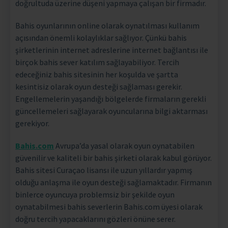
doğrultuda üzerine düşeni yapmaya çalışan bir firmadır.
Bahis oyunlarının online olarak oynatılması kullanım
açısından önemli kolaylıklar sağlıyor. Çünkü bahis
şirketlerinin internet adreslerine internet bağlantısı ile
birçok bahis sever katılım sağlayabiliyor. Tercih
edeceğiniz bahis sitesinin her koşulda ve şartta
kesintisiz olarak oyun desteği sağlaması gerekir.
Engellemelerin yaşandığı bölgelerde firmaların gerekli
güncellemeleri sağlayarak oyuncularına bilgi aktarması
gerekiyor.
Bahis.com
Avrupa’da yasal olarak oyun oynatabilen
güvenilir ve kaliteli bir bahis şirketi olarak kabul görüyor.
Bahis sitesi Curaçao lisansı ile uzun yıllardır yapmış
olduğu anlaşma ile oyun desteği sağlamaktadır. Firmanın
binlerce oyuncuya problemsiz bir şekilde oyun
oynatabilmesi bahis severlerin Bahis.com üyesi olarak
doğru tercih yapacaklarını gözleri önüne serer.